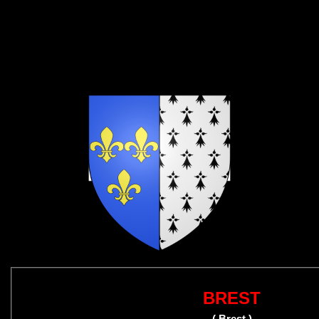
BREST
( Brest )