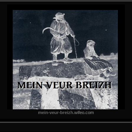
mein-veur-breizh
.wifeo.com