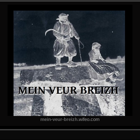
mein-veur-breizh
.wifeo.com