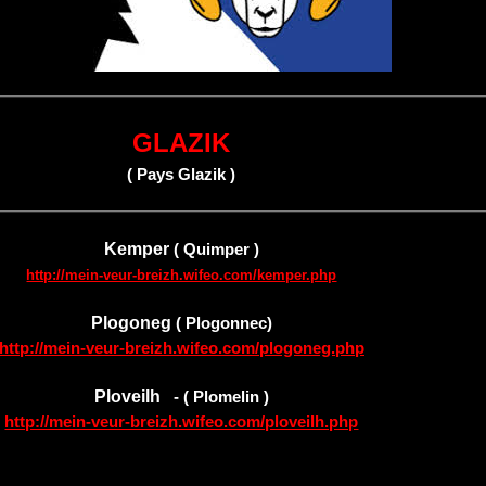
GLAZIK
( Pays Glazik )
Kemper
( Quimper )
http://mein-veur-breizh.wifeo.com/kemper.php
Plogoneg
( Plogonnec)
http://mein-veur-breizh.wifeo.com/plogoneg.php
Ploveilh
- ( Plomelin )
http://mein-veur-breizh.wifeo.com/ploveilh.php