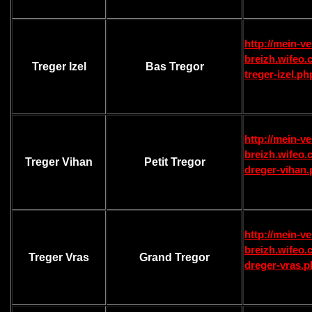
http://mein-ve
breizh.wifeo.
Treger Izel
Bas Tregor
treger-izel.ph
http://mein-ve
breizh.wifeo.
Treger Vihan
Petit Tregor
dreger-vihan
http://mein-ve
breizh.wifeo.
Treger Vras
Grand Tregor
dreger-vras.