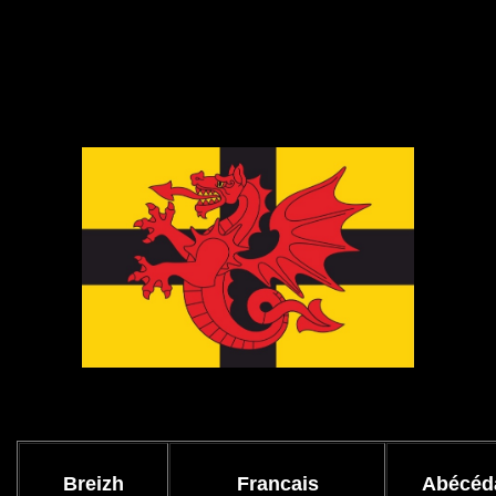
Breizh
Francais
Abécéda