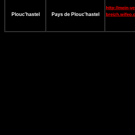
http://mein-ve
Plouc'hastel
Pays de Plouc'hastel
breizh.wifeo.