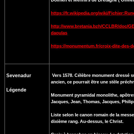
https://fr.wikipedia.org/wiki/Fichie
http://www.bretania.bzh/CCLBR/doc/G
daoulas
https://monumentum.fr/croix-dite-des-
Vers 1578. Célèbre monument dressé sur
Sevenadur
ancien, ce pourrait être une stèle préch
Légende
Monument pyramidal monolithe, apôtres 
Jacques, Jean, Thomas, Jacques, Philip
Liste selon le canon romain de la messe 
dixième rang. Au-dessus, le Christ.