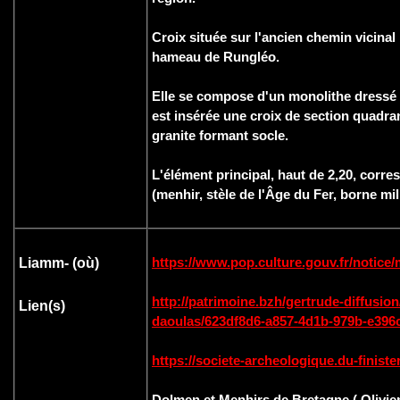
Croix située sur l'ancien chemin vicina
hameau de Rungléo.
Elle se compose d'un monolithe dressé 
est insérée une croix de section quadra
granite formant socle.
L'élément principal, haut de 2,20, cor
(menhir, stèle de l'Âge du Fer, borne milit
https://www.pop.culture.gouv.fr/notic
Liamm- (où
)
http://patrimoine.bzh/gertrude-diffusio
Lien(s)
daoulas/623df8d6-a857-4d1b-979b-e396
https://societe-archeologique.du-finist
Dolmen et Menhirs de Bretagne ( Olivie