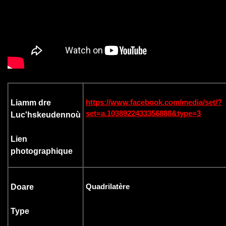
https://www.facebook.com/media/set/?
Liamm dre
set=a.1038922433356888&type=3
Luc'hskeudennoù
Lien
photographique
Quadrilatère
Doare
Type