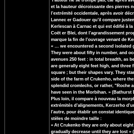
et la hauteur décroissante des pierres 
l’extrémité occidentale, après avoir décri
Lannec er Gadouer qu’il compare justem
Kerlescan à Carnac et qui est édifié à la
Coët er Blei, dont l’agrandissement pr
marque la fin de l’ouvrage venant de Ker
« … we encountered a second isolated 
They were about fifty in number, and oc
avenues 250 feet : in total breadth, as b
are generally eight feet high, and three 
square ; but their shapes vary. They sta
side of the farm of Crukenho, where the
splendid cromlechs, or rather, "Roche 
have seen in the Morbihan. » (Bathurst 
Plus loin, il compare à nouveau la morp
extrémités d’alignements, Kerzerho d’u
l’autre, pour établir un constat identiq
stèles de moindre taille :
« At Crukenko they are only about eight 
gradually decrease until they are lost » (i