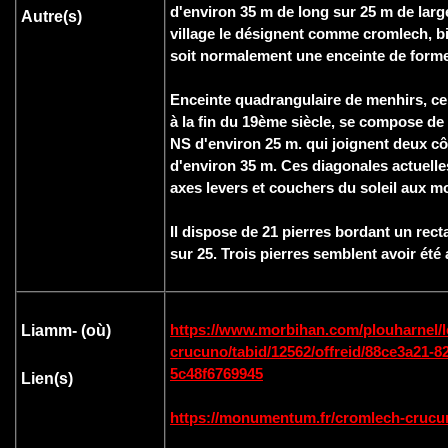
d'environ 35 m de long sur 25 m de lar
Autre(s)
village le désignent comme cromlech, b
soit normalement une enceinte de forme 
Enceinte quadrangulaire de menhirs, c
à la fin du 19ème siècle, se compose de
NS d'environ 25 m. qui joignent deux c
d'environ 35 m. Ces diagonales actuell
axes levers et couchers du soleil aux m
Il dispose de 21 pierres bordant un rec
sur 25. Trois pierres semblent avoir été
https://www.morbihan.com/plouharnel/le
Liamm- (où
)
crucuno/tabid/12562/offreid/88ce3a21-8
5c48f6769945
Lien(s)
https://monumentum.fr/cromlech-crucu