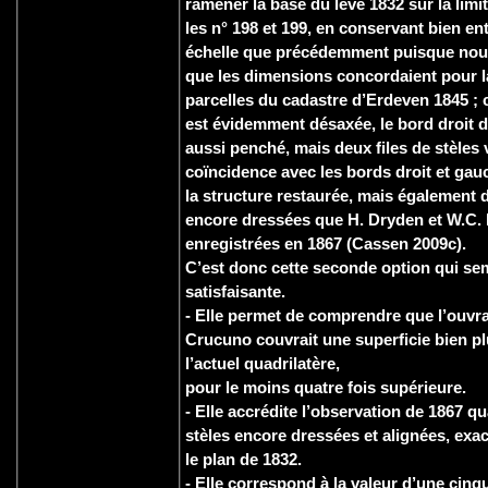
ramener la base du levé 1832 sur la limit
les n° 198 et 199, en conservant bien e
échelle que précédemment puisque nou
que les dimensions concordaient pour la 
parcelles du cadastre d’Erdeven 1845 ; ce
est évidemment désaxée, le bord droit de
aussi penché, mais deux files de stèles
coïncidence avec les bords droit et gauc
la structure restaurée, mais également de
encore dressées que H. Dryden et W.C. 
enregistrées en 1867 (Cassen 2009c).
C’est donc cette seconde option qui sem
satisfaisante.
- Elle permet de comprendre que l’ouvra
Crucuno couvrait une superficie bien p
l’actuel quadrilatère,
pour le moins quatre fois supérieure.
- Elle accrédite l’observation de 1867 qu
stèles encore dressées et alignées, exa
le plan de 1832.
- Elle correspond à la valeur d’une cinq