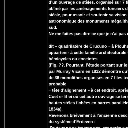
d’un ouvrage de stèles, organisé sur 7 fi
abîmé par les aménagements fonciers d
siècle, pour assoir et soutenir sa vision
astronomique des monuments mégalith
sud.
Ne me faites pas dire ce que je n'ai pas d
dit « quadrilatère de Crucuno » à Plouha
appartenir à cette famille architectural
hémicycles ou enceintes
(Fig. ??. Pourtant, l’étude portant sur l
par Murray Vicars en 1832 démontre q
de 36 monolithes organisés en 7 files t
probable
« tête d’alignement » à cet endroit, aprè
Coët er Blei où cet autre ouvrage se ter
hautes stèles fichées en barres parallè
1834a).
Revenons brièvement à l’ancienne desc
du système d’Erdeven :
l’auteur ne se trompe pas, car après av