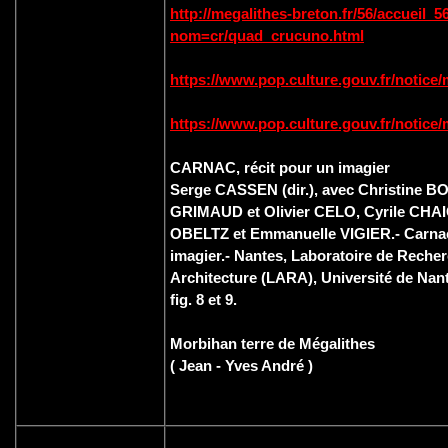
http://megalithes-breton.fr/56/accueil_
nom=cr/quad_crucuno.html
https://www.pop.culture.gouv.fr/notic
https://www.pop.culture.gouv.fr/notic
CARNAC, récit pour un imagier
Serge CASSEN (dir.), avec Christine B
GRIMAUD et Olivier CELO, Cyrile CHA
OBELTZ et Emmanuelle VIGIER.- Carnac,
imagier.- Nantes, Laboratoire de Recher
Architecture (LARA), Université de Nante
fig. 8 et 9.
Morbihan terre de Mégalithes
( Jean - Yves André )