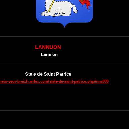
LANNUON
Lannion
Stèle de Saint Patrice
/mein-veur-breizh.wifeo.com/stele-de-saint-patrice.php#mw999