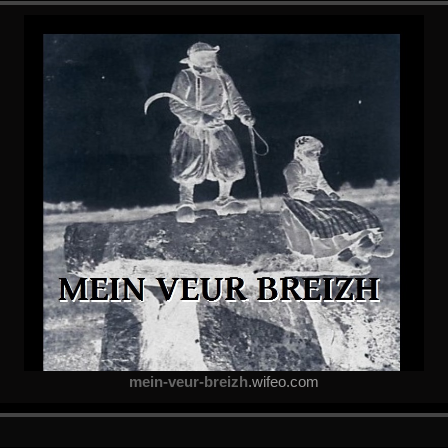
mein-veur-breizh
.wifeo.com