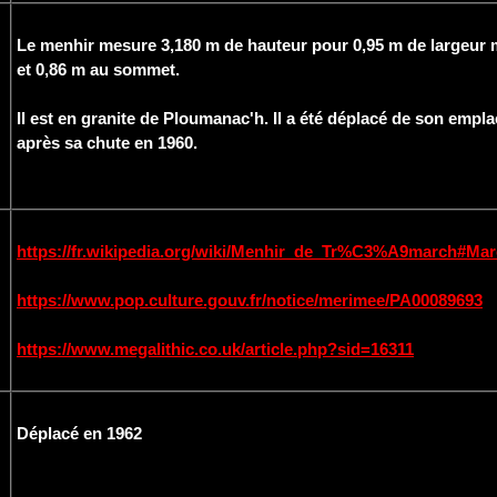
Le menhir mesure 3,180 m de hauteur pour 0,95 m de largeur 
et 0,86 m au sommet.
Il est en granite de Ploumanac'h. Il a été déplacé de son empl
après sa chute en 1960.
https://fr.wikipedia.org/wiki/Menhir_de_Tr%C3%A9march#Ma
https://www.pop.culture.gouv.fr/notice/merimee/PA00089693
https://www.megalithic.co.uk/article.php?sid=16311
Déplacé en 1962