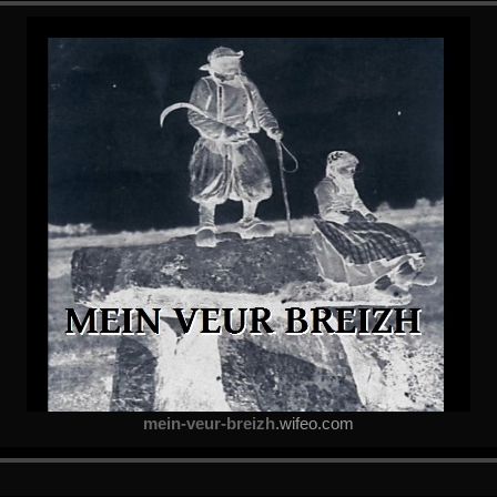
mein-veur-breizh
.wifeo.com