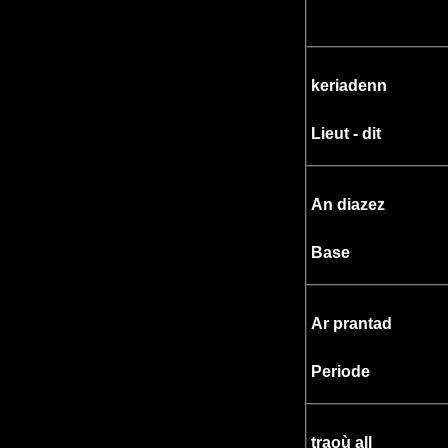
keriadenn
Lieut - dit
An diazez
Base
Ar prantad
Periode
traoù all