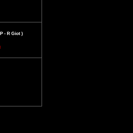
P - R Giot )
u