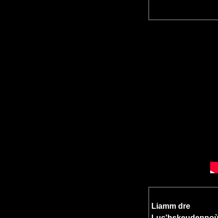
Liamm dre
Luc'hskeudenno