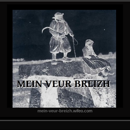
mein-veur-breizh
.wifeo.com