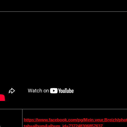
https://www.facebook.com/pg/Mein.veur.Breizh/pho
tab=album&album_id=737248306857637
ù