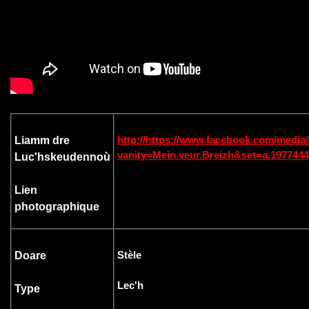
http://https://www.facebook.com/media/
Liamm dre
vanity=Mein.veur.Breizh&set=a.197744
Luc'hskeudennoù
Lien
photographique
Stèle
Doare
Lec'h
Type