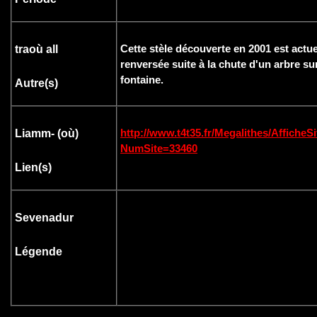
Cette stèle découverte en 2001 est actu
traoù all
renversée suite à la chute d'un arbre sur
fontaine.
Autre(s)
http://www.t4t35.fr/Megalithes/AfficheS
Liamm- (où
)
NumSite=33460
Lien(s)
Sevenadur
Légende