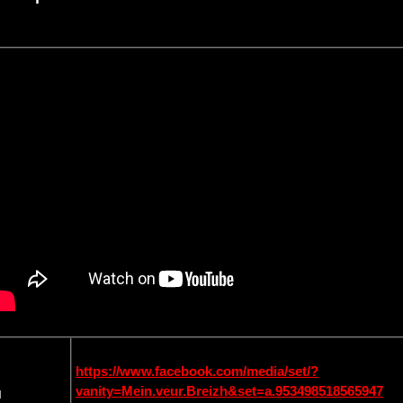
https://www.facebook.com/media/set/?
vanity=Mein.veur.Breizh&set=a.953498518565947
ù