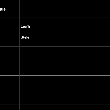
que
Lec'h
Stèle