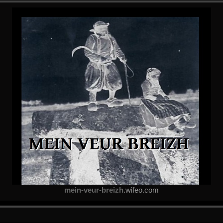
mein-veur-breizh
.wifeo.com