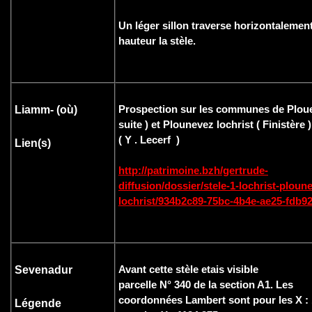
Un léger sillon traverse horizontalement
hauteur la stèle.
Prospection sur les communes de Ploue
Liamm- (où
)
suite ) et Plounevez lochrist ( Finistère )
( Y . Lecerf )
Lien(s)
http://patrimoine.bzh/gertrude-
diffusion/dossier/stele-1-lochrist-ploun
lochrist/934b2c89-75bc-4b4e-ae25-fdb9
Avant cette stèle etais visible
Sevenadur
parcelle N° 340 de la section A1. Les
coordonnées Lambert sont pour les X : 
Légende