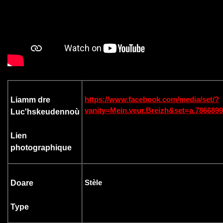
https://www.facebook.com/media/set/?
Liamm dre
vanity=Mein.veur.Breizh&set=a.786689
Luc'hskeudennoù
Lien
photographique
Stèle
Doare
Type