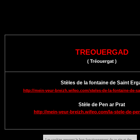
TREOUERGAD
( Tréouergat )
Stèles de la fontaine de Saint Erg
http://mein-veur-breizh.wifeo.com/steles-de-la-fontaine-de-
Stèle de Pen ar Prat
http://mein-veur-breizh.wifeo.com/la-stele-de-pe
Les cookies assurent le bon fonctionnement de ce site et des