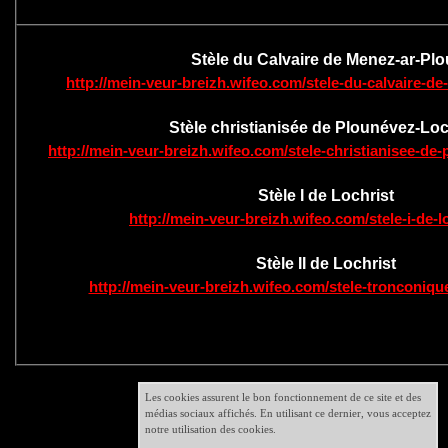
Stèle du Calvaire de Menez-ar-Plo
http://mein-veur-breizh.wifeo.com/stele-du-calvaire-d
Stèle christianisée de Plounévez-Loc
http://mein-veur-breizh.wifeo.com/stele-christianisee-de
Stèle I de Lochrist
http://mein-veur-breizh.wifeo.com/stele-i-de-l
Stèle II de Lochrist
http://mein-veur-breizh.wifeo.com/stele-tronconiqu
Les cookies assurent le bon fonctionnement de ce site et des
médias sociaux affichés. En utilisant ce dernier, vous acceptez
notre utilisation des cookies.